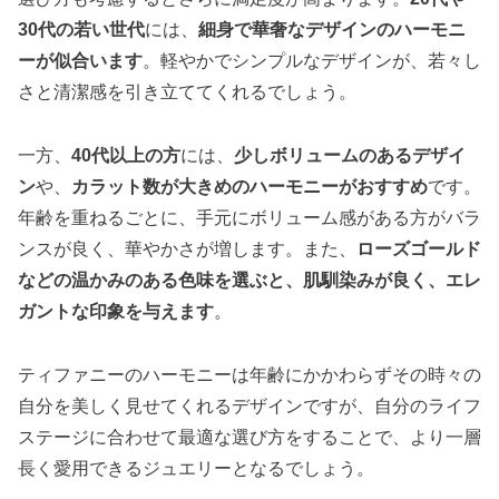
30代の若い世代
には、
細身で華奢なデザインのハーモニ
ーが似合います
。軽やかでシンプルなデザインが、若々し
さと清潔感を引き立ててくれるでしょう。
一方、
40代以上の方
には、
少しボリュームのあるデザイ
ン
や、
カラット数が大きめのハーモニーがおすすめ
です。
年齢を重ねるごとに、手元にボリューム感がある方がバラ
ンスが良く、華やかさが増します。また、
ローズゴールド
などの温かみのある色味を選ぶと、肌馴染みが良く、エレ
ガントな印象を与えます
。
ティファニーのハーモニーは年齢にかかわらずその時々の
自分を美しく見せてくれるデザインですが、自分のライフ
ステージに合わせて最適な選び方をすることで、より一層
長く愛用できるジュエリーとなるでしょう。