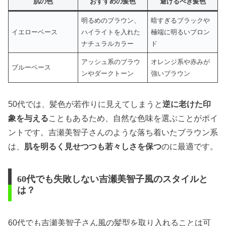
肌の色
おすすめの髪色
避けるべき髪色
明るめのブラウン、
暗すぎるブラックや
イエローベース
ハイライトを入れた
極端に明るいブロン
ナチュラルカラー
ド
アッシュ系のブラウ
オレンジ系や赤みが
ブルーベース
ンやダークトーン
強いブラウン
50代では、髪色が若作りに見えてしまうと
逆に老けた印
象を与える
こともあるため、自然な色味を選ぶことがポイ
ントです。吉瀬美智子さんのような落ち着いたブラウン系
は、
肌を明るく見せつつも若々しさを保つ
のに最適です。
60代でも失敗しない吉瀬美智子風のスタイルと
は？
60代でも吉瀬美智子さん風の髪型を取り入れることは可