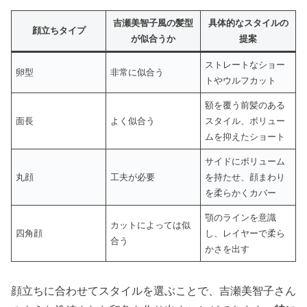
吉瀬美智子風の髪型
具体的なスタイルの
顔立ちタイプ
が似合うか
提案
ストレートなショー
卵型
非常に似合う
トやウルフカット
額を覆う前髪のある
面長
よく似合う
スタイル、ボリュー
ムを抑えたショート
サイドにボリューム
丸顔
工夫が必要
を持たせ、顔まわり
を柔らかくカバー
顎のラインを意識
カットによっては似
四角顔
し、レイヤーで柔ら
合う
かさを出す
顔立ちに合わせてスタイルを選ぶことで、吉瀬美智子さん