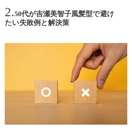
50代が吉瀬美智子風髪型で避け
たい失敗例と解決策