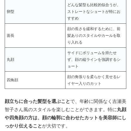
どんな髪型も比較的似合うが、
卵型
ストレートなショートが特にお
すすめ
顔の長さを緩和するために、前
面長
髪ありのスタイルやカールを取
り入れる
サイドにボリュームを持たせ
丸顔
ず、顔の縦ラインを強調するシ
ョート
顔の角張りを柔らかく見せるレ
四角顔
イヤー入りのカット
顔立ちに合った髪型を選ぶこと
で、年齢に関係なく吉瀬美
智子さん風のスタイルを楽しむことができます。特に
丸顔
や四角顔の方は、顔の輪郭に合わせたカットを美容師にし
っかり伝えること
が大切です。