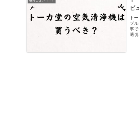
後悔しない口コミ
ビ
トー
プル
事で
適切
見で