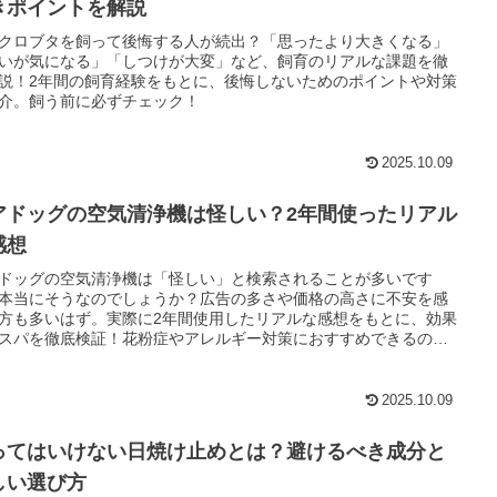
きポイントを解説
クロブタを飼って後悔する人が続出？「思ったより大きくなる」
いが気になる」「しつけが大変」など、飼育のリアルな課題を徹
説！2年間の飼育経験をもとに、後悔しないためのポイントや対策
介。飼う前に必ずチェック！
2025.10.09
アドッグの空気清浄機は怪しい？2年間使ったリアル
感想
ドッグの空気清浄機は「怪しい」と検索されることが多いです
本当にそうなのでしょうか？広告の多さや価格の高さに不安を感
方も多いはず。実際に2年間使用したリアルな感想をもとに、効果
スパを徹底検証！花粉症やアレルギー対策におすすめできるの
他社製品との違いは？エアドッグを買うべきか迷っている方に向
、口コミではわからない真実を解説します！
2025.10.09
ってはいけない日焼け止めとは？避けるべき成分と
しい選び方