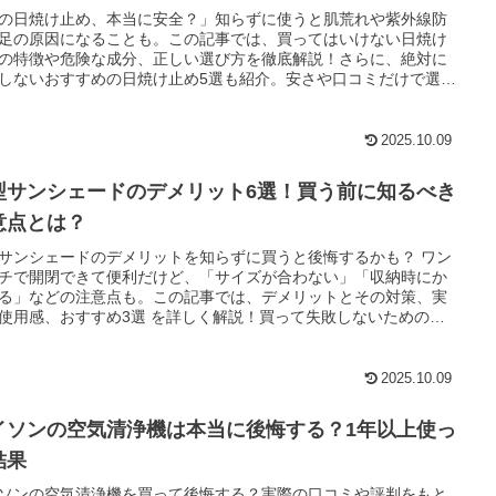
の日焼け止め、本当に安全？」知らずに使うと肌荒れや紫外線防
足の原因になることも。この記事では、買ってはいけない日焼け
の特徴や危険な成分、正しい選び方を徹底解説！さらに、絶対に
しないおすすめの日焼け止め5選も紹介。安さや口コミだけで選ぶ
NG！失敗しないためのポイントを押さえて、あなたにぴったりの
を見つけましょう。肌を守るために、まずはこの記事をチェック！
2025.10.09
型サンシェードのデメリット6選！買う前に知るべき
意点とは？
サンシェードのデメリットを知らずに買うと後悔するかも？ ワン
チで開閉できて便利だけど、「サイズが合わない」「収納時にか
る」などの注意点も。この記事では、デメリットとその対策、実
使用感、おすすめ3選 を詳しく解説！買って失敗しないためのポ
ト を知りたい方は、ぜひチェックしてください！
2025.10.09
イソンの空気清浄機は本当に後悔する？1年以上使っ
結果
ソンの空気清浄機を買って後悔する？実際の口コミや評判をもと