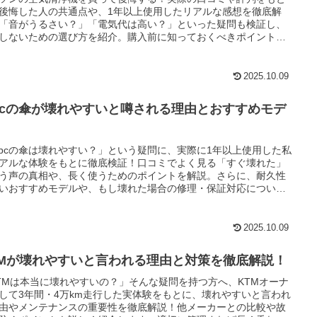
後悔した人の共通点や、1年以上使用したリアルな感想を徹底解
「音がうるさい？」「電気代は高い？」といった疑問も検証し、
しないための選び方を紹介。購入前に知っておくべきポイントを
く解説しているので、これを読めば安心して選べます！ダイソン
気清浄機が本当に自分に合うのか、ぜひチェックしてください！
2025.10.09
pcの傘が壊れやすいと噂される理由とおすすめモデ
！
pcの傘は壊れやすい？」という疑問に、実際に1年以上使用した私
アルな体験をもとに徹底検証！口コミでよく見る「すぐ壊れた」
う声の真相や、長く使うためのポイントを解説。さらに、耐久性
いおすすめモデルや、もし壊れた場合の修理・保証対応について
しく紹介します。購入を迷っている方、長持ちさせたい方必見！
cの傘の本当の実力を知りたいなら、ぜひこの記事をチェックして
さい。
2025.10.09
TMが壊れやすいと言われる理由と対策を徹底解説！
TMは本当に壊れやすいの？」そんな疑問を持つ方へ、KTMオーナ
して3年間・4万km走行した実体験をもとに、壊れやすいと言われ
由やメンテナンスの重要性を徹底解説！他メーカーとの比較や故