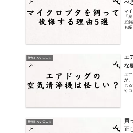
べ
マイ
「臭
底解
も紹
エ
後悔しない口コミ
な
エア
が、
じる
やコ
か、
けて
買
後悔しない口コミ
正