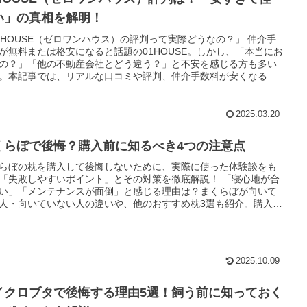
い」の真相を解明！
1HOUSE（ゼロワンハウス）の評判って実際どうなの？」 仲介手
が無料または格安になると話題の01HOUSE。しかし、「本当にお
の？」「他の不動産会社とどう違う？」と不安を感じる方も多い
。本記事では、リアルな口コミや評判、仲介手数料が安くなる仕
、申し込みから契約までの流れ を徹底解説！01HOUSEを安心し
用できる理由を知りたい方は、ぜひチェックしてみてください！
2025.03.20
くらぼで後悔？購入前に知るべき4つの注意点
らぼの枕を購入して後悔しないために、実際に使った体験談をも
「失敗しやすいポイント」とその対策を徹底解説！ 「寝心地が合
い」「メンテナンスが面倒」と感じる理由は？まくらぼが向いて
人・向いていない人の違いや、他のおすすめ枕3選も紹介。購入前
っておくべき重要ポイントを押さえて、最適な枕選びをしましょ
2025.10.09
イクロブタで後悔する理由5選！飼う前に知っておく