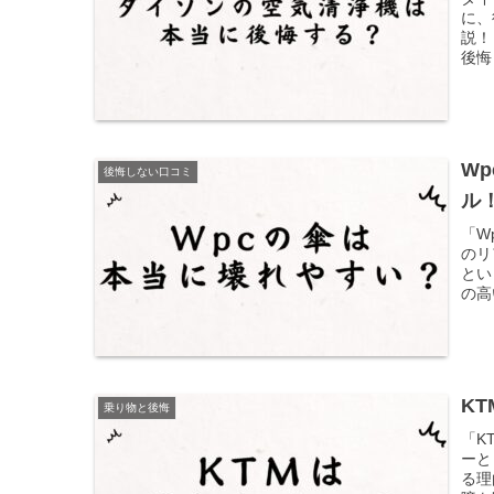
に、
説！
後悔
詳し
の空
W
後悔しない口コミ
ル
「W
のリ
とい
の高
も詳
Wp
くだ
K
乗り物と後悔
「K
ーと
る理