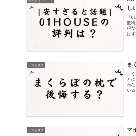
後悔しない口コミ
し
「0
数料
得な
はず
組み
て利
ま
日常と後悔
まく
とに
わな
いる
に知
う！
マ
日常と後悔