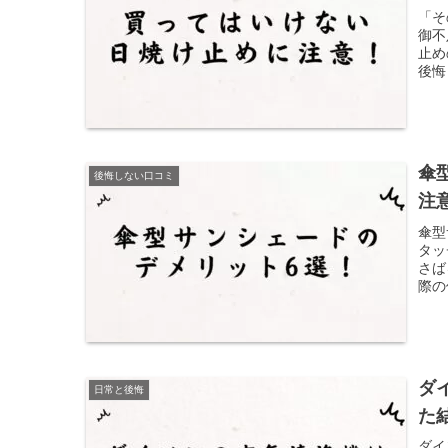
「そ
御不
止め
後悔
のは
1本
傘
後悔しない口コミ
注
傘型
タッ
さば
際の
イン
ダ
日常と後悔
た
ダイ