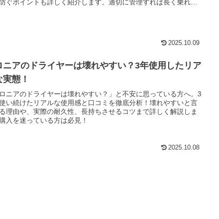
防ぐポイントも詳しく紹介します。適切に管理すれば長く乗れる
のバイクであることを証明！「KTMを買うべきか迷っている」
障を防ぎたい」そんな方に役立つ情報をまとめました。壊れやす
か、真実を確かめてみませんか？
2025.10.09
ロニアのドライヤーは壊れやすい？3年使用したリア
な実態！
ロニアのドライヤーは壊れやすい？」と不安に思っている方へ。3
使い続けたリアルな使用感と口コミを徹底分析！壊れやすいと言
る理由や、実際の耐久性、長持ちさせるコツまで詳しく解説しま
購入を迷っている方は必見！
2025.10.08