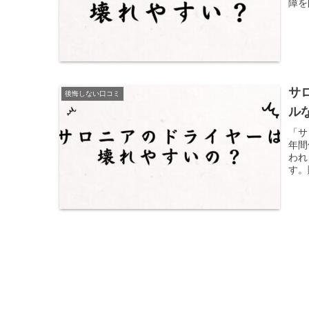
障を
最高
「故
いの
サ
後悔しない口コミ
ル
「サ
年間
われ
す。