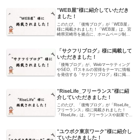
“WEB屋”様に紹介していただき
ました！
このたび、「後悔ブログ」が「WEB屋」
様に掲載されました！「WEB屋」は、宮
崎県宮崎市を拠点に、ホームページ制
作・LINE公式アカウントの制作・ECサイ
ト構築・MEO対策など、幅広いWebサー
ビスを提供する制作会社です。初期費用0
「サクフリブログ」様に掲載して
円・月額制...
いただきました！
「後悔ブログ」が、Webマーケティング
やSEO、ITスキルの習得をテーマに情報
を発信する「サクフリブログ」様に掲載
されました！「サクフリブログ」は、初
心者からプロまで役立つ実践的なノウハ
ウを提供し、「SEO」「ライティング」
“RiseLife_フリーランス”様に紹
「キャリアアップ...
介していただきました！
このたび、「後悔ブログ」が「RiseLife_
フリーランス」様に掲載されました！
「RiseLife」は、フリーランスや副業での
働き方に関する情報を網羅的に発信して
いるメディアで、案件の探し方から収入
アップのコツ、ツール活用法まで幅広く
“ユウボク東京ワーク”様に紹介し
取り上...
ていただきました！