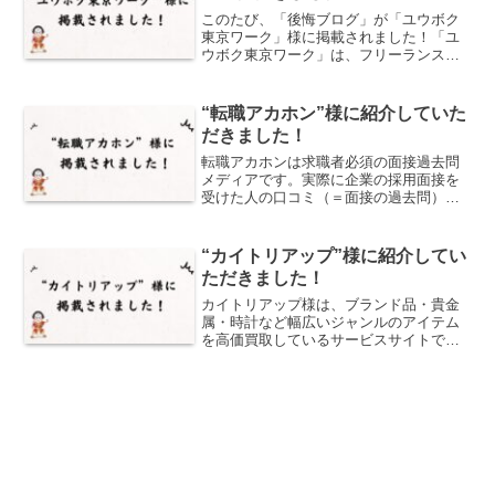
このたび、「後悔ブログ」が「ユウボク
東京ワーク」様に掲載されました！「ユ
ウボク東京ワーク」は、フリーランスや
副業など、多様で柔軟な働き方を応援す
るメディアです。フリーランス向けの案
件獲得方法、職種別の年収情報、エージ
“転職アカホン”様に紹介していた
ェントの比較など、リアル...
だきました！
転職アカホンは求職者必須の面接過去問
メディアです。実際に企業の採用面接を
受けた人の口コミ（＝面接の過去問）が
無料会員登録で見放題で、企業ごとに異
なる質問傾向を把握しながら効率的に面
接対策ができます。過去問には面接官か
“カイトリアップ”様に紹介してい
らの質問内容だけでなく、...
ただきました！
カイトリアップ様は、ブランド品・貴金
属・時計など幅広いジャンルのアイテム
を高価買取しているサービスサイトで
す。専門スタッフによる査定や、スピー
ディーな対応が好評で、初めて利用する
方にも安心して使えるサポート体制が整
っています。そんなカイトリ...