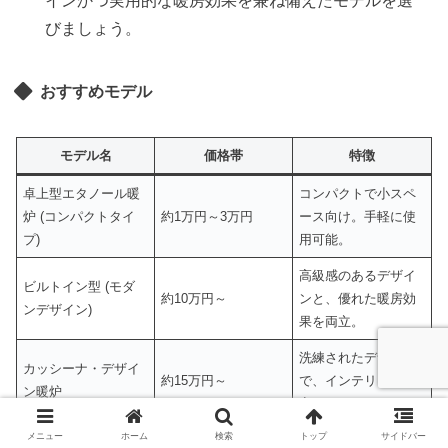
インかつ実用的な暖房効果を兼ね備えたモデルを選
びましょう。
おすすめモデル
モデル名
価格帯
特徴
卓上型エタノール暖
コンパクトで小スペ
炉 (コンパクトタイ
約1万円～3万円
ース向け。手軽に使
プ)
用可能。
高級感のあるデザイ
ビルトイン型 (モダ
約10万円～
ンと、優れた暖房効
ンデザイン)
果を両立。
洗練されたデザイン
カッシーナ・デザイ
約15万円～
で、インテリア性が
ン暖炉
高い。
メニュー
ホーム
検索
トップ
サイドバー