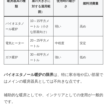
暖房器具の種
屋の大きさに
使用時の暖か
燃料消費量
類
対する適用範
さ
囲）
10～15平方メ
バイオエタノ
ートル（小さ
弱い
高め
ール暖炉
な部屋向け）
20～25平方メ
電気ヒーター
中程度
安定
ートル
30～40平方メ
ガス暖炉
強い
低め
ートル
バイオエタノール暖炉の限界
は、特に寒冷地や広い部屋で
はメインの暖房器具としては不向きな点です。
補助的な暖房としてや、インテリアとしての使用が一般的
です。