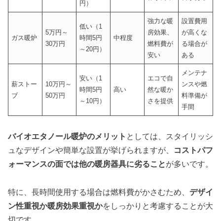
円）
強力な暖
設置費用
低い（1
5万円～
房効果、
が高くな
ガス暖炉
時間5円
中程度
30万円
燃料費が
る場合が
～20円）
安い
ある
メンテナ
安い（1
エコで自
薪ストー
10万円～
ンスや燃
時間5円
高い
然な暖か
ブ
50万円
料準備が
～10円）
さを提供
手間
バイオエタノール暖炉のメリット
としては、スタイリッシ
ュなデザインや簡単な設置が挙げられますが、
コストパフ
ォーマンスの面では他の暖房器具に劣ること
が多いです。
特に、長時間使用する場合は燃料費がかさむため、
デザイ
ン性重視か暖房効果重視か
をしっかりと考慮することが大
切です。