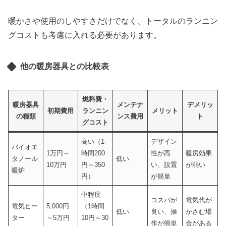
暖かさや使用のしやすさだけでなく、トータルのランニン
グコストも考慮に入れる必要があります。
他の暖房器具との比較表
燃料費・
暖房器具
メンテナ
デメリッ
初期費用
ランニン
メリット
の種類
ンス費用
ト
グコスト
高い（1
デザイン
バイオエ
1万円～
時間200
性が高
暖房効果
タノール
低い
10万円
円～350
い、設置
が弱い
暖炉
円）
が簡単
中程度
コスパが
電気代が
電気ヒー
5,000円
（1時間
低い
良い、操
かさむ場
ター
～5万円
10円～30
作が簡単
合がある