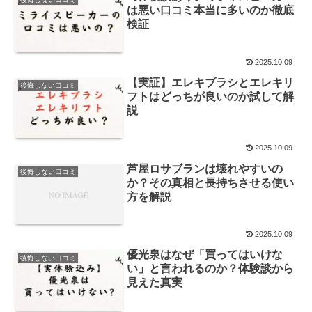
は悪い口コミ本当に多いのか徹底
検証
2025.10.09
【実証】エレキブラシとエレキリ
後悔しない口コミ
フトはどっちが良いのか試して解
説
2025.10.09
芦屋ロサブランは壊れやすいの
後悔しない口コミ
か？その真相と長持ちさせる使い
方を解説
2025.10.09
優光泉はなぜ「買ってはいけな
後悔しない口コミ
い」と言われるのか？体験談から
見えた真実