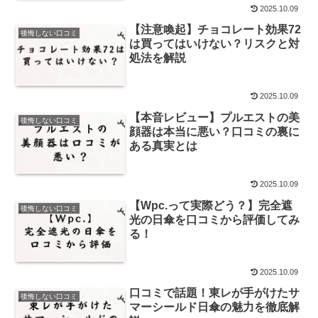
2025.10.09
【注意喚起】チョコレート効果72
後悔しない口コミ
は買ってはいけない？リスクと対
処法を解説
2025.10.09
【本音レビュー】プルエストの美
後悔しない口コミ
顔器は本当に悪い？口コミの裏に
ある真実とは
2025.10.09
【Wpc.って実際どう？】完全遮
後悔しない口コミ
光の日傘を口コミから評価してみ
る！
2025.10.09
口コミで話題！東レが手がけたサ
後悔しない口コミ
マーシールド日傘の魅力を徹底解